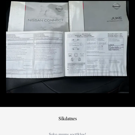
Sīkdatnes
Seko mums soctīklos!