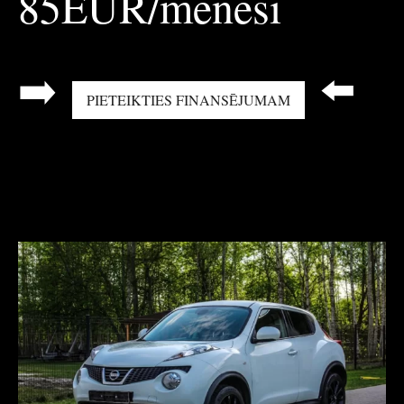
85EUR/mēnesī
➡️
⬅️
PIETEIKTIES FINANSĒJUMAM