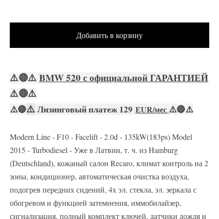
Добавить в корзину
⚠️
🔴
⚠️
BMW 520 с официальной ГАРАНТИЕЙ
⚠️
🔴
⚠️
⚠️
⚠️
🔴
Лизинговый платеж 129
⚠️
🔴
⚠️
EUR/мес
Modern Line - F10 - Facelift - 2.0d - 135kW(183ps) Model
2015 - Turbodiesel - Уже в Латвии, т. ч. из Hamburg
(Deutschland), кожаный салон Recaro, климат контроль на 2
зоны, кондиционер, автоматическая очистка воздуха,
подогрев передних сидений, 4x эл. стекла, эл. зеркала с
обогревом и функцией затемнения, иммобилайзер,
сигнализация, полный комплект ключей, датчики дождя и