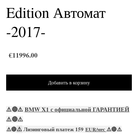
Edition Автомат
-2017-
€11996.00
Добавить в корзину
⚠️
🔴
⚠️
BMW X1 с официальной ГАРАНТИЕЙ
⚠️
🔴
⚠️
⚠️
⚠️
🔴
Лизинговый платеж 159
⚠️
🔴
⚠️
EUR/мес