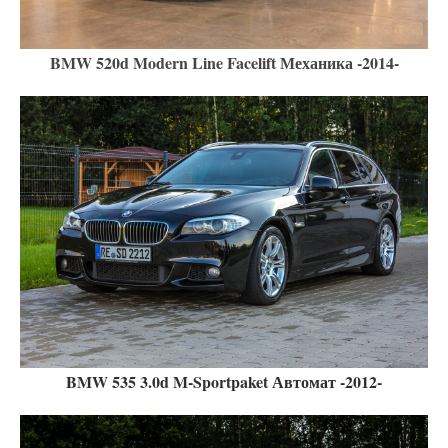
BMW 520d Modern Line Facelift Механика -2014-
BMW 535 3.0d M-Sportpaket Автомат -2012-