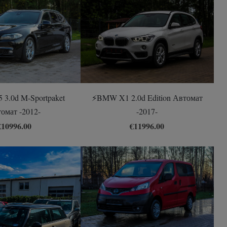
 3.0d M-Sportpaket
⚡️BMW X1 2.0d Edition Автомат
омат -2012-
-2017-
€10996.00
€11996.00