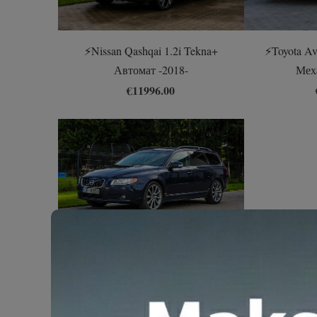
⚡️Toyota Av
⚡️Nissan Qashqai 1.2i Tekna+
Мех
Автомат -2018-
€11996.00
Volvo v70 2.4 d5 Автомат -2010-
€2990.00