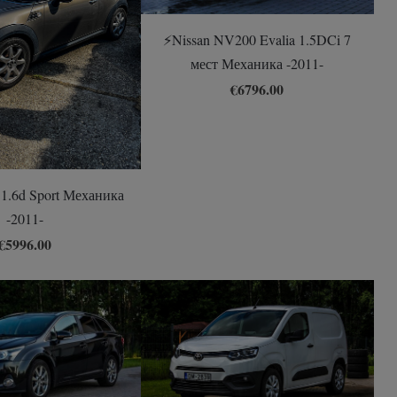
⚡️Nissan NV200 Evalia 1.5DCi 7
мест Механика -2011-
€6796.00
 1.6d Sport Механика
-2011-
€5996.00