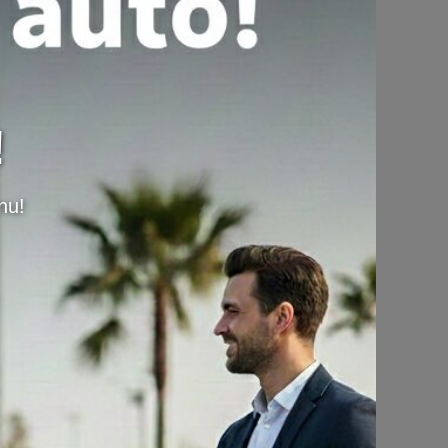
BMW 520d Modern Line Facelift Механика
-2014-
BMW 535 3.0d M-Sportpaket Автомат -2012-