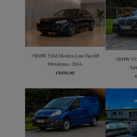
⚡️BMW 520d Modern Line Facelift
⚡️BMW 535
Механика -2014-
Авт
€8496.00