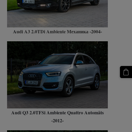
A
udi A3 2.0TDi Ambiente Механика -2004-
Audi Q3 2.0TFSi Ambiente Quattro Automāts
-2012-