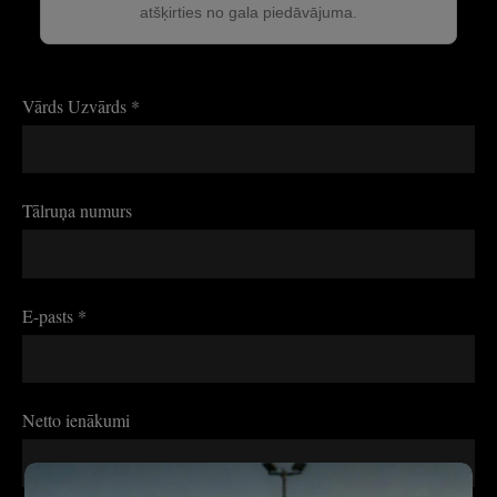
atšķirties no gala piedāvājuma.
Vārds Uzvārds
*
Tālruņa numurs
E-pasts
*
Netto ienākumi