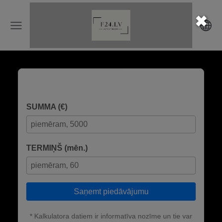
✖
KALKULATORS
SUMMA (€)
TERMIŅŠ (mēn.)
Saņemt piedāvājumu
* Kalkulatora datiem ir informatīva nozīme un tie var