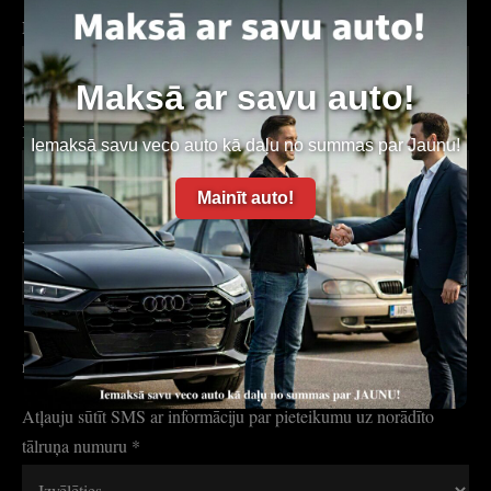
Nepieciešama summa
*
Maksā ar savu auto!
Kredītvēsture
*
Iemaksā savu veco auto kā daļu no summas par Jaunu!
Mainīt auto!
Komunikācijas valoda
*
Esmu iepazinies (-usies) un piekritu datu apstrādes
noteikumiem
*
Atļauju sūtīt SMS ar informāciju par pieteikumu uz norādīto
tālruņa numuru
*