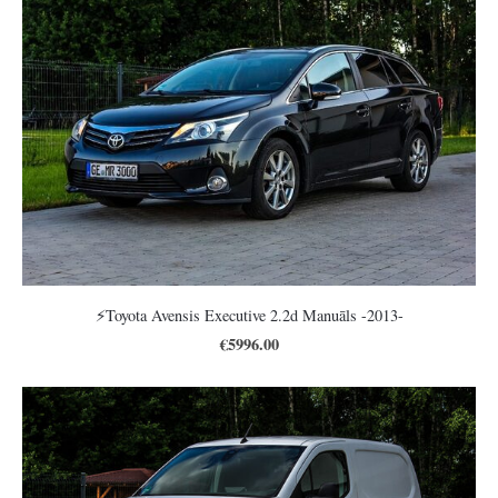
⚡️Toyota Avensis Executive 2.2d Manuāls -2013-
€5996.00