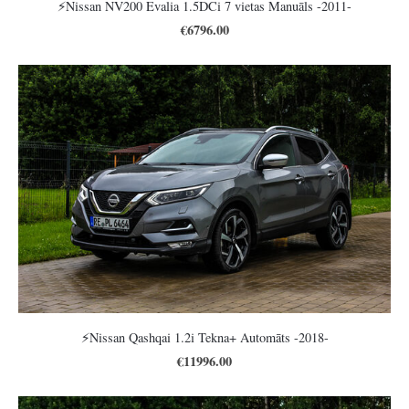
⚡️Nissan NV200 Evalia 1.5DCi 7 vietas Manuāls -2011-
€6796.00
⚡️Nissan Qashqai 1.2i Tekna+ Automāts -2018-
€11996.00