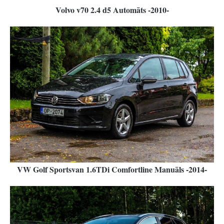
Volvo v70 2.4 d5 Automāts -2010-
VW Golf Sportsvan 1.6TDi Comfortline Manuāls -2014-