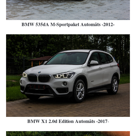
BMW 535dA M-Sportpaket Automāts -2012-
BMW X1 2.0d Edition Automāts -2017
-