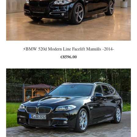
⚡️BMW 520d Modern Line Facelift Manuāls -2014-
€8596.00