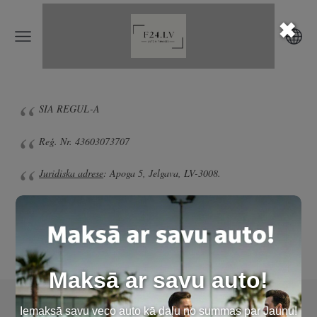
✖
SIA REGUL-A
Reģ. Nr. 43603073707
Juridiska adrese
: Apoga 5, Jelgava, LV-3008
.
E-Pasts:
finanses24@gmail.com
25977086
Auto apskate
TIKAI
ar pierakstu +371
Maksā ar savu auto!
Sīkdatnes
Iemaksā savu veco auto kā daļu no summas par Jaunu!