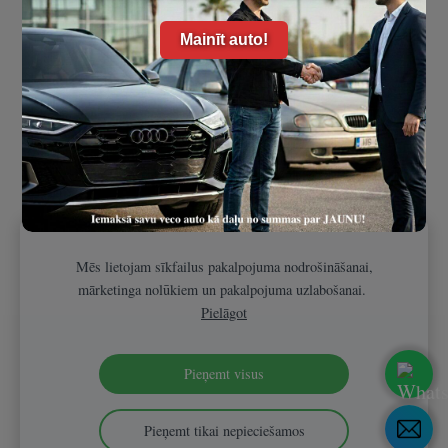
Seko mums soctīklos!
Mainīt auto!
Mēs lietojam sīkfailus pakalpojuma nodrošināšanai,
mārketinga nolūkiem un pakalpojuma uzlabošanai.
Pielāgot
Pieņemt visus
Pieņemt tikai nepieciešamos