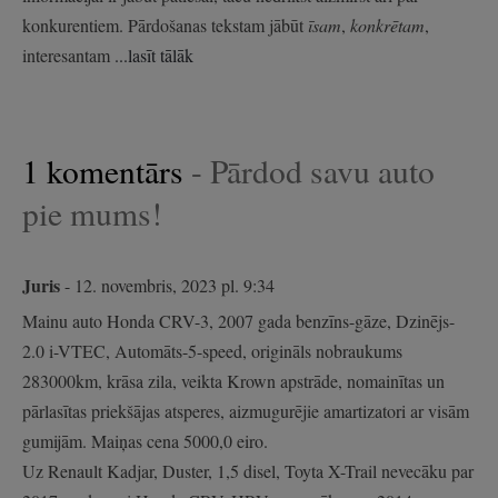
konkurentiem. Pārdošanas tekstam jābūt
īsam
,
konkrētam
,
interesantam
...lasīt tālāk
1 komentārs
- Pārdod savu auto
pie mums!
Juris
- 12. novembris, 2023 pl. 9:34
Mainu auto Honda CRV-3, 2007 gada benzīns-gāze, Dzinējs-
2.0 i-VTEC, Automāts-5-speed, origināls nobraukums
283000km, krāsa zila, veikta Krown apstrāde, nomainītas un
pārlasītas priekšājas atsperes, aizmugurējie amartizatori ar visām
gumijām. Maiņas cena 5000,0 eiro.
Uz Renault Kadjar, Duster, 1,5 disel, Toyta X-Trail nevecāku par