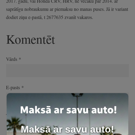
2017. gadu, vai Honda CRV, HRV, ne vecāku par 2014. ar
saprātīgu nobraukumu ar piemaksu no manas puses. Jā ir variant
dodiet ziņu e-pastā, t 2677635 zvanīt vakaros.
Komentēt
Vārds *
E-pasts *
Tavs komentārs
Maksā ar savu auto!