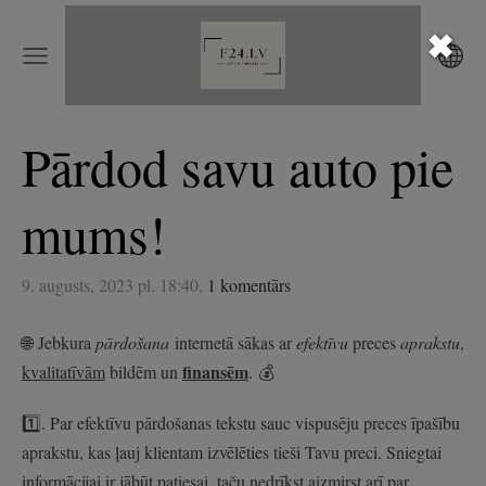
✖
Pārdod savu auto pie
mums!
9. augusts, 2023 pl. 18:40,
1 komentārs
🌐
Jebkura
pārdošana
internetā sākas ar
efektīvu
preces
aprakstu
,
finansēm
kvalitatīvām
bildēm un
.
💰
1️⃣
. Par efektīvu pārdošanas tekstu sauc vispusēju preces īpašību
aprakstu, kas ļauj klientam izvēlēties tieši Tavu preci. Sniegtai
informācijai ir jābūt patiesai, taču nedrīkst aizmirst arī par