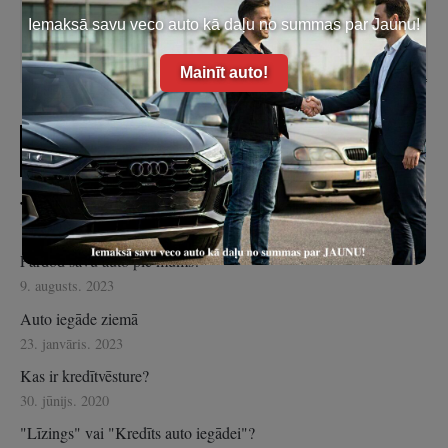
Iemaksā savu veco auto kā daļu no summas par Jaunu!
Mainīt auto!
Jaunākie ieraksti
Pārdod savu auto pie mums!
9. augusts. 2023
Auto iegāde ziemā
23. janvāris. 2023
Kas ir kredītvēsture?
30. jūnijs. 2020
"Līzings" vai "Kredīts auto iegādei"?