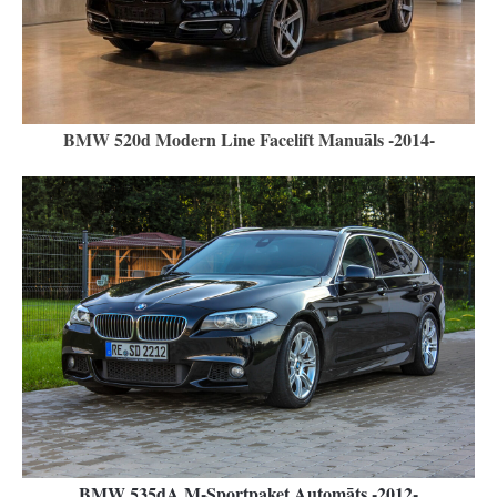
BMW 520d Modern Line Facelift Manuāls -2014-
BMW 535dA M-Sportpaket Automāts -2012-