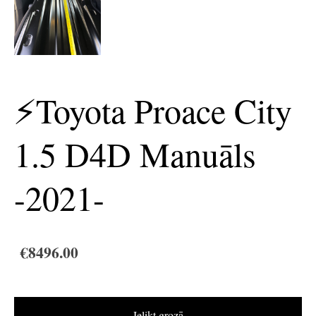
⚡️Toyota Proace City
1.5 D4D Manuāls
-2021-
€8496.00
Ielikt grozā