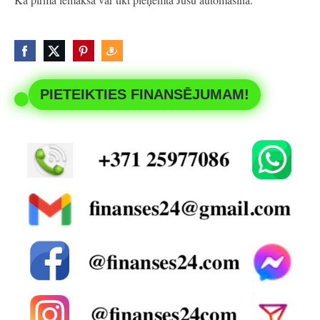
PIETEIKTIES FINANSĒJUMAM!