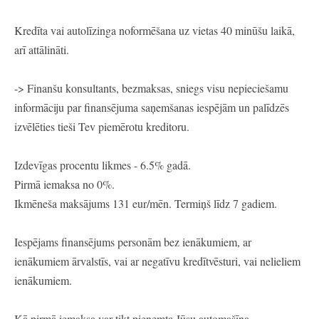
Kredīta vai autolīzinga noformēšana uz vietas 40 minūšu laikā,
arī attālināti.
-> Finanšu konsultants, bezmaksas, sniegs visu nepieciešamu
informāciju par finansējuma saņemšanas iespējām un palīdzēs
izvēlēties tieši Tev piemērotu kreditoru.
Izdevīgas procentu likmes - 6.5% gadā.
Pirmā iemaksa no 0%.
Ikmēneša maksājums 131 eur/mēn. Termiņš līdz 7 gadiem.
Iespējams finansējums personām bez ienākumiem, ar
ienākumiem ārvalstīs, vai ar negatīvu kredītvēsturi, vai nelieliem
ienākumiem.
Kā pirmā iemaksa var tikt pieņemta Jūsu automašīna.