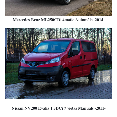
Mercedes-Benz ML250CDi 4matic Automāts -2014-
Nissan NV200 Evalia 1.5DCi 7 vietas Manuāls -2011-