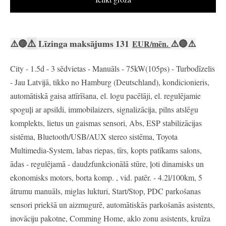
⚠️
⚠️
🔴
Līzinga maksājums 131
⚠️
🔴
⚠️
EUR/mēn.
City - 1.5d - 3 sēdvietas - Manuāls - 75kW(105ps) - Turbodīzelis
- Jau Latvijā, tikko no Hamburg (Deutschland), kondicionieris,
automātiskā gaisa attīrīšana, el. logu pacēlāji, el. regulējamie
spoguļi ar apsildi, immobilaizers, signalizācija, pilns atslēgu
komplekts, lietus un gaismas sensori, Abs, ESP stabilizācijas
sistēma, Bluetooth/USB/AUX stereo sistēma, Toyota
Multimedia-System, labas riepas, tīrs, kopts patīkams salons,
ādas - regulējamā - daudzfunkcionālā stūre, ļoti dinamisks un
ekonomisks motors, borta komp. , vid. patēr. - 4.2l/100km, 5
ātrumu manuāls, miglas lukturi, Start/Stop, PDC parkošanas
sensori priekšā un aizmugurē, automātiskās parkošanās asistents,
inovāciju pakotne, Comming Home, aklo zonu asistents, kruīza