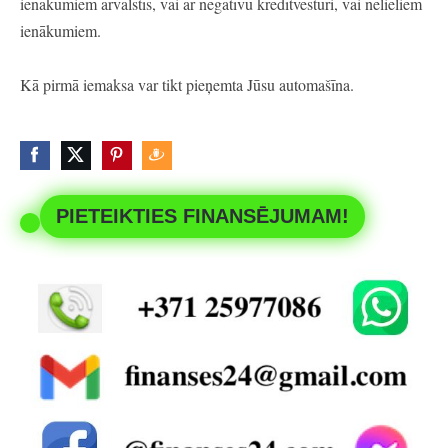
ienākumiem ārvalstīs, vai ar negatīvu kredītvēsturi, vai nelieliem
ienākumiem.
Kā pirmā iemaksa var tikt pieņemta Jūsu automašīna.
PIETEIKTIES FINANSĒJUMAM!