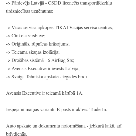
-> Pārdevējs Latvijā - CSDD licencēts transportlīdzekļu
tirdzniecības uzņēmums;
-> Visas servisa apkopes TIKAI Vācijas servisa centros;
-> Cinkota virsbuve;
-> Oriģināls, rūpnīcas krāsojums;
-> Teicama skaņas izolācija;
-> Drošības sistēmā - 6 AirBag Srs;
-> Avensis Executive ir ievests Latvijā;
-> Svaiga Tehniskā apskate - iegādes brīdī.
Avensis Executive ir teicamā kārtībā 1A.
Iespējami maiņas varianti. E-pasts ir aktīvs. Trade-In.
Auto apskate un dokumentu noformēšana - jebkurā laikā, arī
brīvdienās.