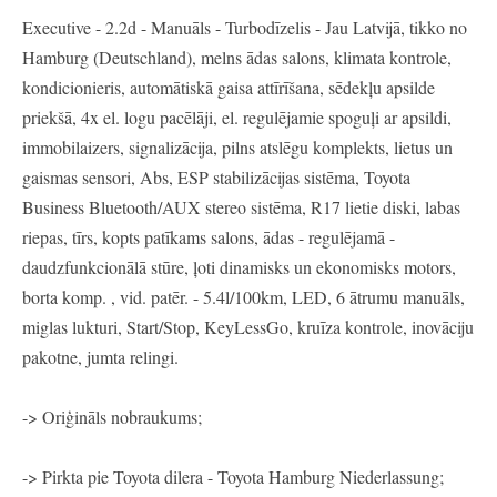
Executive - 2.2d - Manuāls - Turbodīzelis - Jau Latvijā, tikko no
Hamburg (Deutschland), melns ādas salons, klimata kontrole,
kondicionieris, automātiskā gaisa attīrīšana, sēdekļu apsilde
priekšā, 4x el. logu pacēlāji, el. regulējamie spoguļi ar apsildi,
immobilaizers, signalizācija, pilns atslēgu komplekts, lietus un
gaismas sensori, Abs, ESP stabilizācijas sistēma, Toyota
Business Bluetooth/AUX stereo sistēma, R17 lietie diski, labas
riepas, tīrs, kopts patīkams salons, ādas - regulējamā -
daudzfunkcionālā stūre, ļoti dinamisks un ekonomisks motors,
borta komp. , vid. patēr. - 5.4l/100km, LED, 6 ātrumu manuāls,
miglas lukturi, Start/Stop, KeyLessGo, kruīza kontrole, inovāciju
pakotne, jumta relingi.
-> Oriģināls nobraukums;
-> Pirkta pie Toyota dilera - Toyota Hamburg Niederlassung;