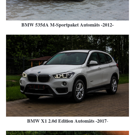
BMW 535dA M-Sportpaket Automāts -2012-
BMW X1 2.0d Edition Automāts -2017
-