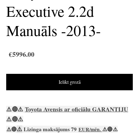
Executive 2.2d
Manuāls -2013-
€5996.00
Ielikt grozā
⚠️
🔴
⚠️
Toyota Avensis ar oficiālu
GARANTIJU
⚠️
🔴
⚠️
⚠️
⚠️
🔴
Līzinga maksājums 79
⚠️
🔴
⚠️
EUR/mēn.