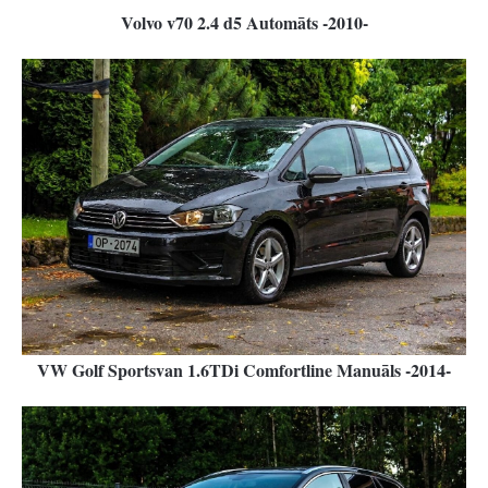
Volvo v70 2.4 d5 Automāts -2010-
VW Golf Sportsvan 1.6TDi Comfortline Manuāls -2014-